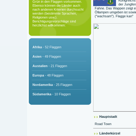
Königreichs
Grün in den Flaggen vorkommen.
der Jungfer
Ebenso können die Länder auch
Fahne. Das Wappen zeigt ei
nach anderen Kriterien durchsucht
Öllampen umgeben ist sowie 
werden (bestimmte Sprachen,
("wachsam"). Flagge kan"
Religionen usw.).
Berichtigungsvorschläge sind
herzlichst willkommen:
Afrika
- 52 Flaggen
Asien
- 49 Flaggen
Austalien
- 21 Flaggen
Europa
- 48 Flaggen
Nordamerika
- 25 Flaggen
Südamerika
- 10 Flaggen
Hauptstadt
Road Town
Länderkürzel