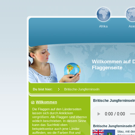
Afrika
Asi
Willkommen auf D
Flaggenseite
Du bist hier:
Britische-Jungferninseln
Britische Jungferninsel
Willkommen
Die Flaggen auf den Länderseiten
lassen sich durch Anklicken
vergrößern. Alle Flaggen sind ebenso
wötlich beschrieben. In diesem Sinne
kann das Suchfeld oben
Britische Jungferninseln-F
beispielsweise auch jene Länder
blau, mit de
auffinden, wo die Farben Rot und