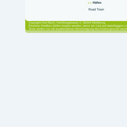
Häfen
Road Town
Copyright Axel Bach, Kirchbergstrasse 2, 38444 Wolfsburg.
Einzelne Grafiken dürfen kopiert werden, wenn ein Link auf www.flaggen.co
Texte dürfen nur mit ausdrücklicher Genehmigung des Autors genutzt werd